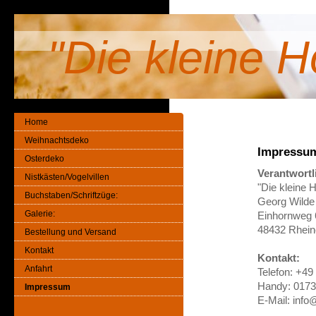
"Die kleine H
Home
Weihnachtsdeko
Impressu
Osterdeko
Verantwortl
Nistkästen/Vogelvillen
"Die kleine 
Buchstaben/Schriftzüge:
Georg Wilde
Galerie:
Einhornweg 
48432 Rhein
Bestellung und Versand
Kontakt
Kontakt:
Anfahrt
Telefon: +49
Handy: 0173
Impressum
E-Mail: info